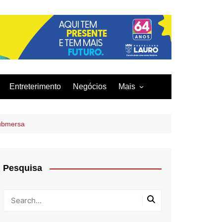
Entreterimento
Negócios
Mais
Acidentes
Curiosidades
submersa
Culinária
Infraestrutura
Pesquisa
Moda
Tecnologia
Tragédia