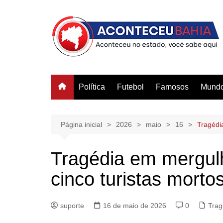
Ir
para
o
conteúdo
Política
Futebol
Famosos
Mund
Página inicial
2026
maio
16
Tragédi
Tragédia em mergul
cinco turistas mort
suporte
16 de maio de 2026
0
Trag