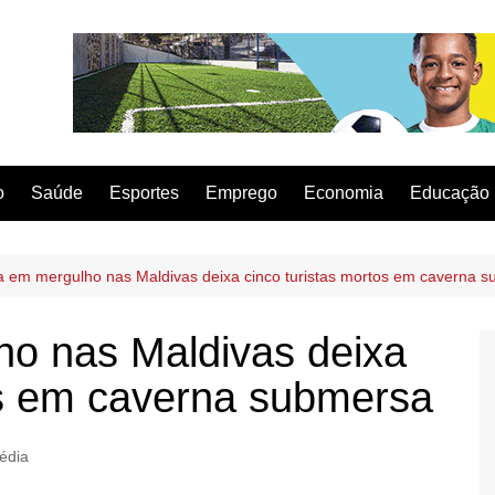
o
Saúde
Esportes
Emprego
Economia
Educação
a em mergulho nas Maldivas deixa cinco turistas mortos em caverna 
ho nas Maldivas deixa
os em caverna submersa
édia