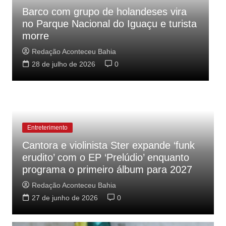
Feriados nacionais de 2026: veja datas
a
que permitem emenda e estendem
L
descanso
n
Redação Aconteceu Bahia
28 de julho de 2026
0
Entreterimento
Cantora e violinista Ster expande ‘funk
erudito’ com o EP ‘Prelúdio’ enquanto
programa o primeiro álbum para 2027
Redação Aconteceu Bahia
27 de junho de 2026
0