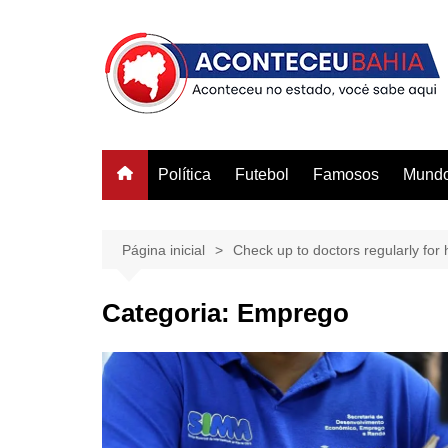
Ir
para
o
conteúdo
Política
Futebol
Famosos
Mund
Página inicial
Check up to doctors regularly for h
Categoria:
Emprego