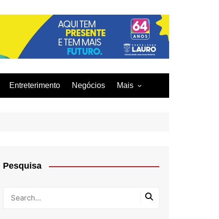
Entreterimento
Negócios
Mais
Acidentes
Curiosidades
Culinária
Infraestrutura
Pesquisa
Moda
Tecnologia
Tragédia