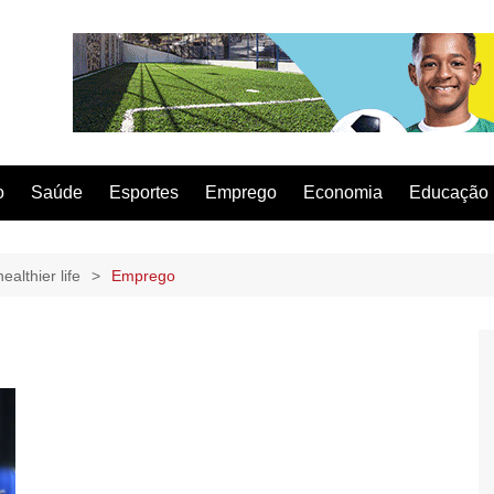
o
Saúde
Esportes
Emprego
Economia
Educação
ealthier life
Emprego