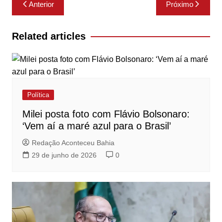
Navegação
Anterior
Próximo
de
Post
Related articles
Política
Milei posta foto com Flávio Bolsonaro:
‘Vem aí a maré azul para o Brasil’
Redação Aconteceu Bahia
29 de junho de 2026
0