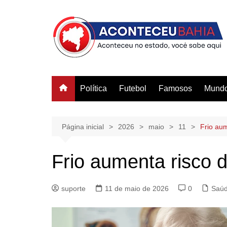
Ir
para
o
conteúdo
Política
Futebol
Famosos
Mund
Página inicial
2026
maio
11
Frio au
Frio aumenta risco
suporte
11 de maio de 2026
0
Saú