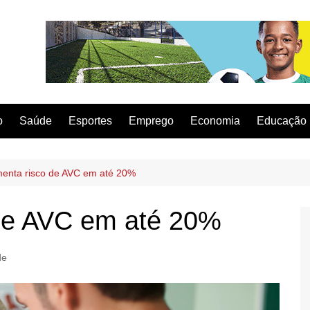
o
Saúde
Esportes
Emprego
Economia
Educação
menta risco de AVC em até 20%
 de AVC em até 20%
de