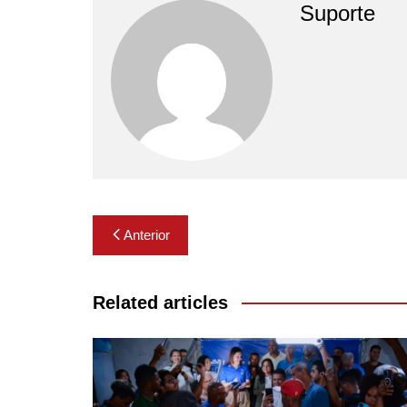
Suporte
Navegação
Anterior
de
Post
Related articles