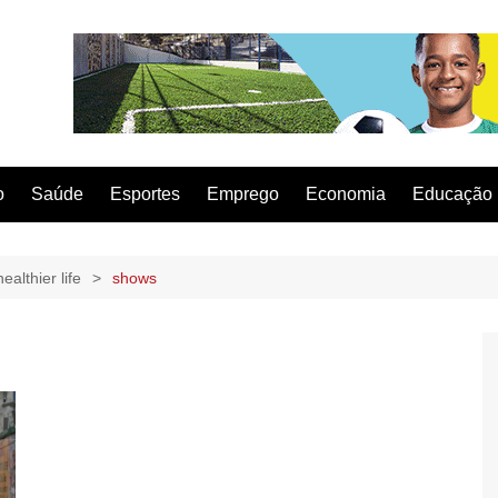
o
Saúde
Esportes
Emprego
Economia
Educação
ealthier life
shows