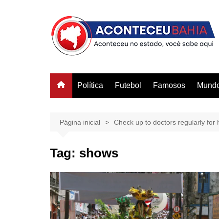
Ir
para
o
conteúdo
Política
Futebol
Famosos
Mund
Página inicial
Check up to doctors regularly for h
Tag:
shows