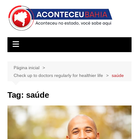
Ir
para
o
conteúdo
Página inicial
Check up to doctors regularly for healthier life
saúde
Tag:
saúde