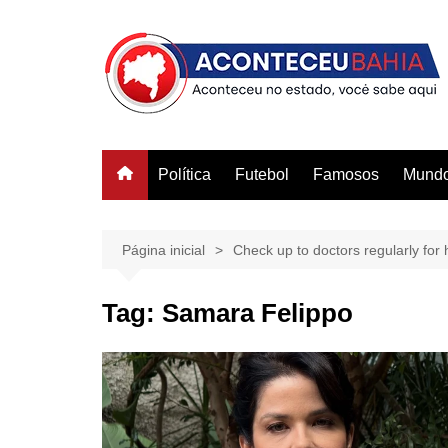
Ir
para
o
conteúdo
Política
Futebol
Famosos
Mund
Página inicial
Check up to doctors regularly for h
Tag:
Samara Felippo