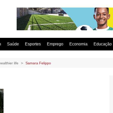
o
Saúde
Esportes
Emprego
Economia
Educação
ealthier life
Samara Felippo