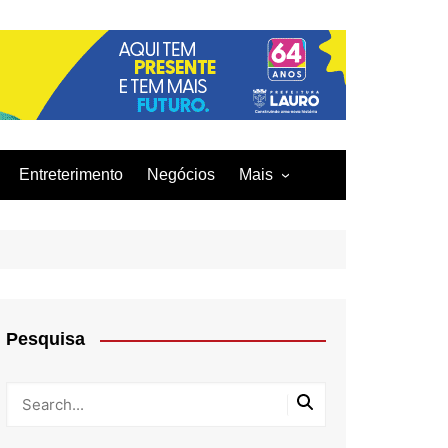
Entreterimento
Negócios
Mais
Acidentes
Curiosidades
Culinária
Infraestrutura
Pesquisa
Moda
Tecnologia
Tragédia