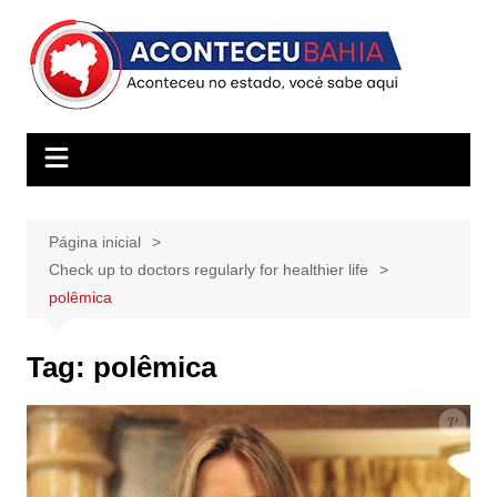
Ir
para
o
conteúdo
Página inicial
Check up to doctors regularly for healthier life
polêmica
Tag:
polêmica