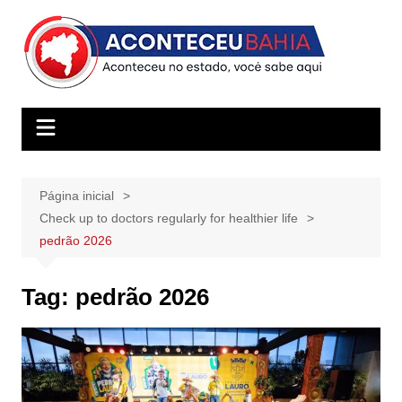
Ir
para
o
conteúdo
Página inicial
Check up to doctors regularly for healthier life
pedrão 2026
Tag:
pedrão 2026