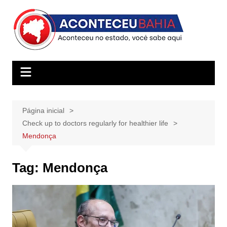
Ir
para
o
conteúdo
Página inicial
Check up to doctors regularly for healthier life
Mendonça
Tag:
Mendonça