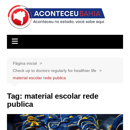
Ir
para
o
conteúdo
Página inicial
Check up to doctors regularly for healthier life
material escolar rede publica
Tag:
material escolar rede
publica