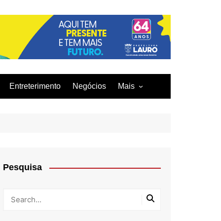
Entreterimento
Negócios
Mais
Acidentes
Curiosidades
Culinária
Infraestrutura
Pesquisa
Moda
Tecnologia
Tragédia