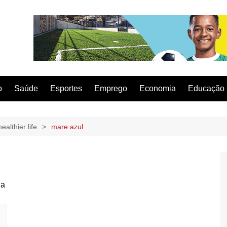
o
Saúde
Esportes
Emprego
Economia
Educação
ealthier life
mare azul