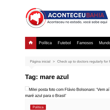
Ir
para
o
conteúdo
Política
Futebol
Famosos
Mund
Página inicial
Check up to doctors regularly for h
Tag:
mare azul
Política