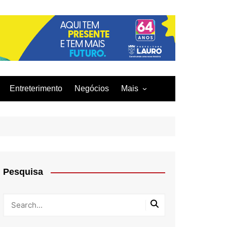
Entreterimento
Negócios
Mais
Acidentes
Curiosidades
Culinária
Infraestrutura
Pesquisa
Moda
Tecnologia
Tragédia