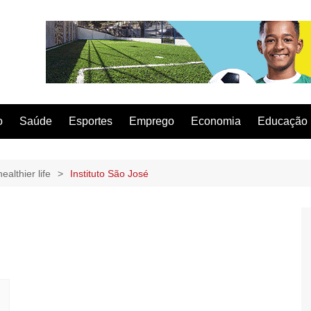
o
Saúde
Esportes
Emprego
Economia
Educação
ealthier life
Instituto São José