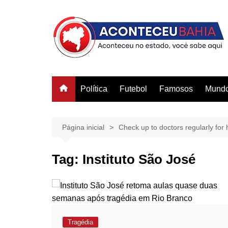
Ir
para
o
conteúdo
Política
Futebol
Famosos
Mund
Página inicial
Check up to doctors regularly for h
Tag:
Instituto São José
Tragédia