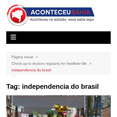
Ir
para
o
conteúdo
Página inicial
Check up to doctors regularly for healthier life
independencia do brasil
Tag:
independencia do brasil