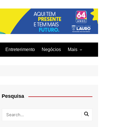
Entreterimento
Negócios
Mais
Acidentes
Curiosidades
Culinária
Infraestrutura
Pesquisa
Moda
Tecnologia
Tragédia