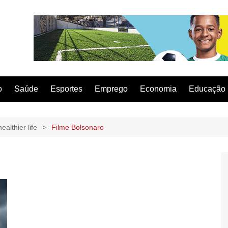
o
Saúde
Esportes
Emprego
Economia
Educação
ealthier life
Filme Bolsonaro