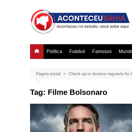
Ir
para
o
conteúdo
Política
Futebol
Famosos
Mund
Página inicial
Check up to doctors regularly for h
Tag:
Filme Bolsonaro