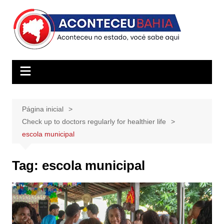
Ir
para
o
conteúdo
Página inicial
Check up to doctors regularly for healthier life
escola municipal
Tag:
escola municipal