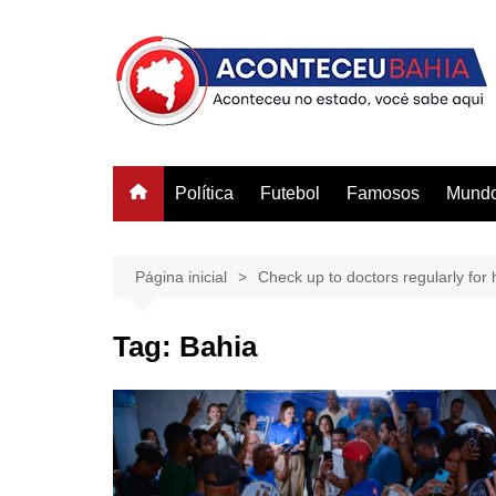
Ir
para
o
conteúdo
Política
Futebol
Famosos
Mund
Página inicial
Check up to doctors regularly for h
Tag:
Bahia