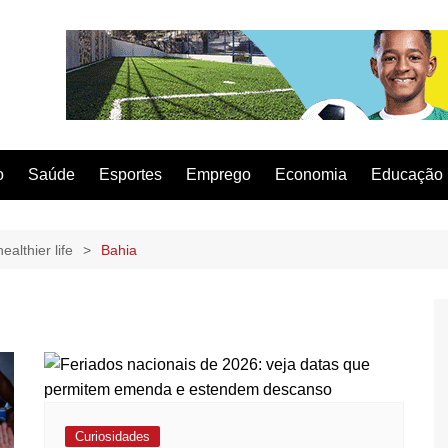
o
Saúde
Esportes
Emprego
Economia
Educação
ealthier life
Bahia
Curiosidades