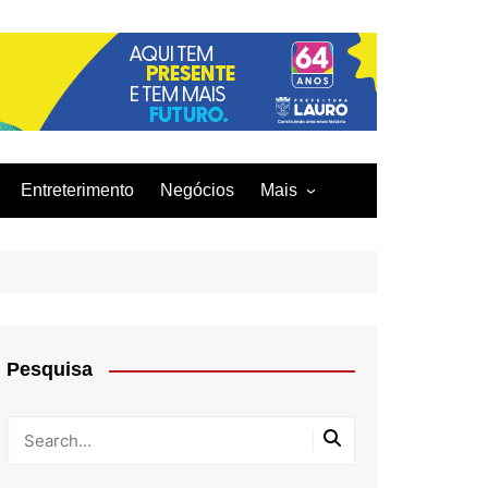
Entreterimento
Negócios
Mais
Acidentes
Curiosidades
Culinária
Infraestrutura
Pesquisa
Moda
Tecnologia
Tragédia