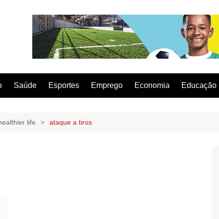
o
Saúde
Esportes
Emprego
Economia
Educação
ealthier life
ataque a tiros