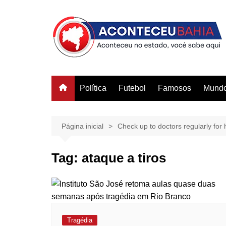
Ir
para
o
conteúdo
Política
Futebol
Famosos
Mund
Página inicial
Check up to doctors regularly for h
Tag:
ataque a tiros
Tragédia