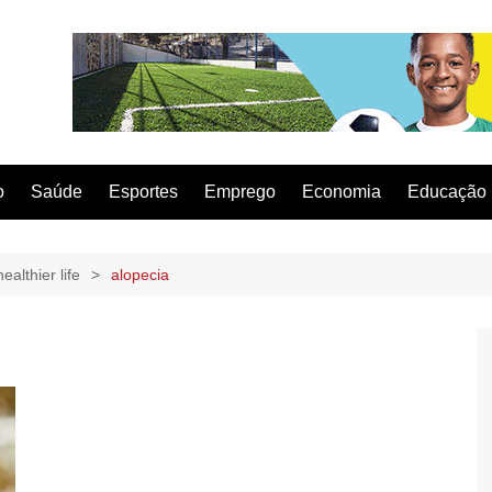
o
Saúde
Esportes
Emprego
Economia
Educação
ealthier life
alopecia