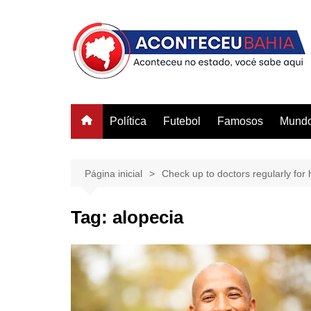
Ir
para
o
conteúdo
Política
Futebol
Famosos
Mund
Página inicial
Check up to doctors regularly for h
Tag:
alopecia