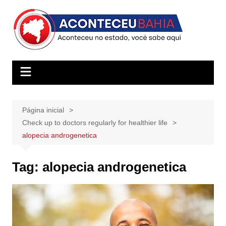
Ir
para
o
conteúdo
Página inicial
Check up to doctors regularly for healthier life
alopecia androgenetica
Tag:
alopecia androgenetica