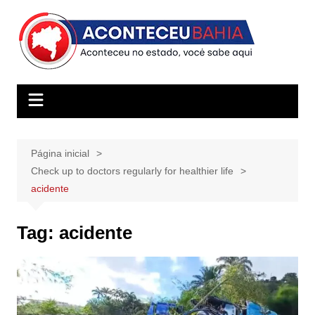
Ir
para
o
conteúdo
Página inicial
Check up to doctors regularly for healthier life
acidente
Tag:
acidente