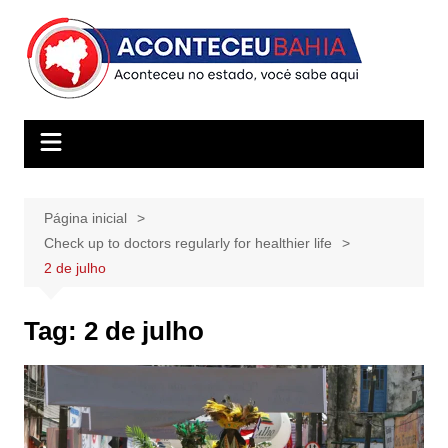
Ir
para
o
conteúdo
Página inicial
Check up to doctors regularly for healthier life
2 de julho
Tag:
2 de julho