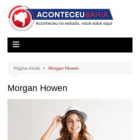
Ir
para
o
conteúdo
Página inicial
Morgan Howen
Morgan Howen